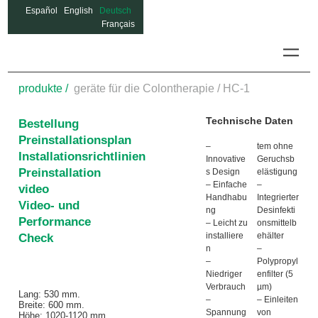
Español
English
Deutsch
Français
Colon-h
produkte /
geräte für die Colontherapie /
HC-1
Technische Daten
Bestellung
Preinstallationsplan
–
tem ohne
Installationsrichtlinien
Innovative
Geruchsb
Preinstallation
s Design
elästigung
– Einfache
–
video
Handhabu
Integrierter
Video- und
ng
Desinfekti
Performance
– Leicht zu
onsmittelb
installiere
ehälter
Check
n
–
–
Polypropyl
Niedriger
enfilter (5
Verbrauch
µm)
Lang: 530 mm.
–
– Einleiten
Breite: 600 mm.
Spannung
von
Höhe: 1020-1120 mm.