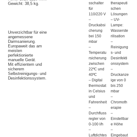
sschalter
therapeuti
Gewicht: 38,5 kg.
für
schen
110/220 V
Lösungen
–
– UV-
Druckabsi
Lampe:
cherung
Wasserste
Unverzichtbar für eine
bei 150
rilisation
angemessene
Darmsanierung.
mbar
–
Europaweit das am
–
Reinigung
meisten
Temperatu
s- und
perfektionierte
rsicherung
Desinfekti
manuelle Gerät.
zwischen
onssystem
Mit effizientem und
sicherem
22ºC und
–
Selbstreinigungs- und
40ºC
Druckanze
Desinfektionssystem.
– Digital
ige von 0
thermostat
bis 250
in Celsius
mbar
und
–
Fahrenheit
Chromoth
–
erapie
Durchfluss
–
regler von
Einstellbar
0-100 l/h
e Höhe
–
–
Luftdichtes
Eingebaut