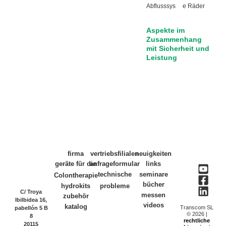
Abflusssys
e Räder
Aspekte im
Zusammenhang
mit Sicherheit und
Leistung
firma
vertriebsfilialen
neuigkeiten
geräte für die
anfrageformular
links
technische
seminare
Colontherapie
bücher
hydrokits
probleme
C/ Troya
messen
zubehör
Ibilbidea 16,
videos
katalog
Transcom SL
pabellón 5 B
© 2026 |
8
rechtliche
20115