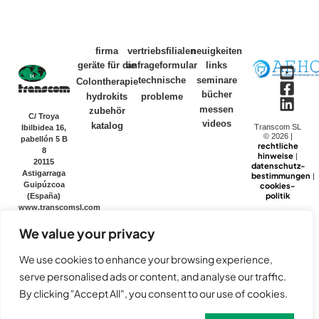
firma
vertriebsfilialen
neuigkeiten
geräte für die
anfrageformular
links
technische
seminare
Colontherapie
bücher
hydrokits
probleme
messen
zubehör
C/ Troya
videos
katalog
Transcom SL
Ibilbidea 16,
© 2026 |
pabellón 5 B
rechtliche
8
hinweise
|
20115
datenschutz-
Astigarraga
bestimmungen
|
Guipúzcoa
cookies-
politik
(España)
www.transcomsl.com
Email:
We value your privacy
info@transcomsl.com
Tel. (+34)
943224360
We use cookies to enhance your browsing experience,
serve personalised ads or content, and analyse our traffic.
By clicking "Accept All", you consent to our use of cookies.