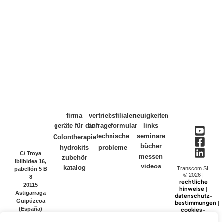
firma
vertriebsfilialen
neuigkeiten
geräte für die
anfrageformular
links
technische
seminare
Colontherapie
bücher
hydrokits
probleme
C/ Troya
messen
zubehör
Ibilbidea 16,
videos
katalog
Transcom SL
pabellón 5 B
© 2026 |
8
rechtliche
20115
hinweise
|
Astigarraga
datenschutz-
Guipúzcoa
bestimmungen
|
(España)
cookies-
politik
www.transcomsl.com