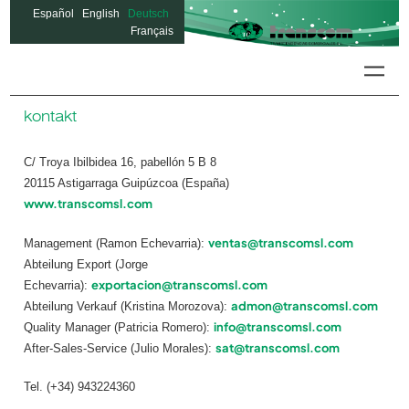
Español
English
Deutsch
Français
Colon-
kontakt
C/ Troya Ibilbidea 16, pabellón 5 B 8
20115 Astigarraga Guipúzcoa (España)
www.transcomsl.com
ventas@transcomsl.com
Management (Ramon Echevarria):
Abteilung Export (Jorge
exportacion@transcomsl.com
Echevarria):
admon@transcomsl.com
Abteilung Verkauf (Kristina Morozova):
info@transcomsl.com
Quality Manager (Patricia Romero):
sat@transcomsl.com
After-Sales-Service (Julio Morales):
Tel. (+34) 943224360