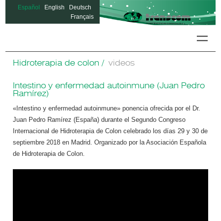
Español
English
Deutsch
Français
Hidrote
Hidroterapia de colon /
videos
Intestino y enfermedad autoinmune (Juan Pedro
Ramírez)
«Intestino y enfermedad autoinmune» ponencia ofrecida por el Dr.
Juan Pedro Ramírez (España) durante el Segundo Congreso
Internacional de Hidroterapia de Colon celebrado los días 29 y 30 de
septiembre 2018 en Madrid. Organizado por la Asociación Española
de Hidroterapia de Colon.