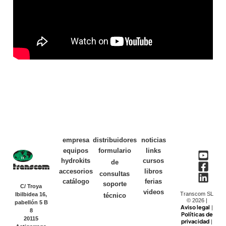
empresa
distribuidores
noticias
equipos
formulario
links
hydrokits
cursos
de
accesorios
libros
consultas
catálogo
ferias
soporte
C/ Troya
videos
Transcom SL
Ibilbidea 16,
técnico
© 2026 |
pabellón 5 B
Aviso legal
|
8
Políticas de
20115
privacidad
|