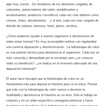
algo muy común. Sin olvidarnos de los alimentos cargados de
colorantes, potenciadores del sabor, estabilizantes y
emulsionantes; productos cosméticos cada vez más dañinos como
cremas, tintes, desodorantes… y el aire, cada vez más cargado de
dióxido de carbono, benceno, fenol, plomo, nicotina…
¿Cómo podemos ayudar a nuestro organismo a deshacernos de
todas estas toxinas? Es muy aconsejable realizar con regularidad
una correcta depuración y desintoxicación. La hidroterapia de colon
es una potente técnica para desintoxicar el organismo. Cada vez es
más conocida y demandada por la sociedad, pero ¿se conocen
todos su beneficios?, ¿se realiza en el momento adecuado de una
depuración intestinal?
El autor hace hincapié que la hidroterapia de colon es un
herramienta más para depurar el intestino pero no la única. Pensar
que solo con la hidroterapia de colon vamos a devolver la
motilidadd y desintoxicar el intestino es un error. Solo el trabajo en
conjunto y en un orden específico conseguirá potenciar y hacer
duraderos los beneficios de la hidroterapia de colon y conseguir un