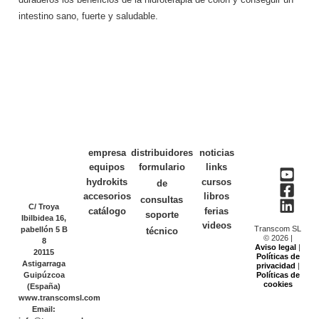
intestino sano, fuerte y saludable.
empresa
distribuidores
noticias
equipos
formulario
links
hydrokits
cursos
de
accesorios
libros
consultas
C/ Troya
catálogo
ferias
soporte
Ibilbidea 16,
videos
Transcom SL
pabellón 5 B
técnico
© 2026 |
8
Aviso legal
|
20115
Políticas de
Astigarraga
privacidad
|
Guipúzcoa
Políticas de
cookies
(España)
www.transcomsl.com
Email: