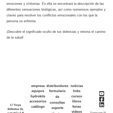
emociones y síntomas. En ella se encontrará la descripción de las
diferentes sensaciones biológicas, así como numerosos ejemplos y
claves para resolver los conflictos emocionales con los que la
persona se enfrenta.
¡Descubre el significado oculto de tus dolencias y retoma el camino
de la salud!
empresa
distribuidores
noticias
equipos
formulario
links
hydrokits
cursos
de
accesorios
libros
consultas
C/ Troya
catálogo
ferias
soporte
Ibilbidea 16,
videos
Transcom SL
pabellón 5 B