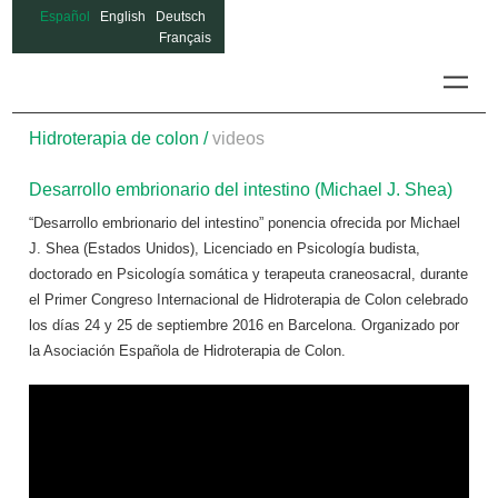
Español
English
Deutsch
Français
Hidrotera
Hidroterapia de colon /
videos
Desarrollo embrionario del intestino (Michael J. Shea)
“Desarrollo embrionario del intestino” ponencia ofrecida por Michael
J. Shea (Estados Unidos), Licenciado en Psicología budista,
doctorado en Psicología somática y terapeuta craneosacral, durante
el Primer Congreso Internacional de Hidroterapia de Colon celebrado
los días 24 y 25 de septiembre 2016 en Barcelona. Organizado por
la Asociación Española de Hidroterapia de Colon.