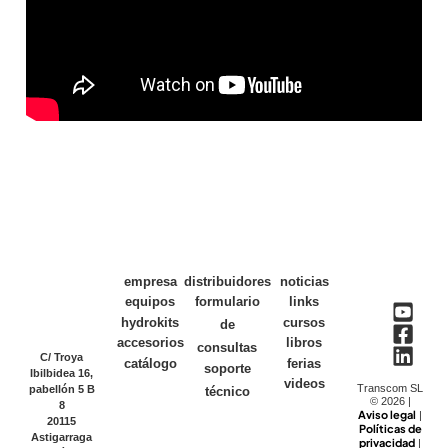
empresa
distribuidores
noticias
equipos
formulario
links
hydrokits
cursos
de
accesorios
libros
consultas
C/ Troya
catálogo
ferias
soporte
Ibilbidea 16,
videos
Transcom SL
pabellón 5 B
técnico
© 2026 |
8
Aviso legal
|
20115
Políticas de
Astigarraga
privacidad
|