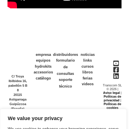
empresa
distribuidores
noticias
equipos
formulario
links
hydrokits
cursos
de
accesorios
libros
consultas
C/ Troya
catálogo
ferias
soporte
Ibilbidea 16,
videos
Transcom SL
pabellón 5 B
técnico
© 2026 |
8
Aviso legal
|
20115
Políticas de
Astigarraga
privacidad
|
Guipúzcoa
Políticas de
cookies
(España)
www.transcomsl.com
We value your privacy
Email:
info@transcomsl.com
Tel. (+34)
We use cookies to enhance your browsing experience, serve