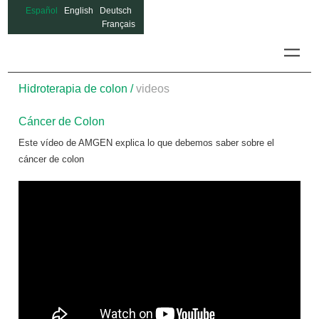
Español
English
Deutsch
Français
Hidrotera
Hidroterapia de colon /
videos
Cáncer de Colon
Este vídeo de AMGEN explica lo que debemos saber sobre el
cáncer de colon